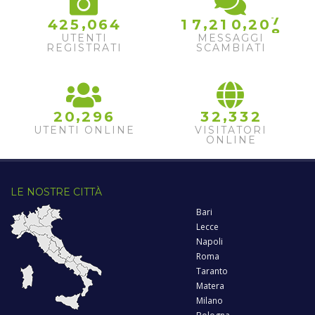
7
,
,
,
4
2
5
0
6
4
1
7
2
1
0
2
0
8
UTENTI
MESSAGGI
REGISTRATI
SCAMBIATI
,
,
2
0
2
9
6
3
2
3
3
2
UTENTI ONLINE
VISITATORI
ONLINE
LE NOSTRE CITTÀ
Bari
Lecce
Napoli
Roma
Taranto
Matera
Milano