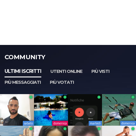
COMMUNITY
ULTIMI ISCRITTI
UTENTI ONLINE
PIÙ VISTI
PIÙ MESSAGGIATI
PIÙ VOTATI
sabato
domenica
martedì
domenica