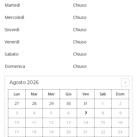
Martedì
Chiuso
Mercoledì
Chiuso
Giovedì
Chiuso
Venerdì
Chiuso
Sabato
Chiuso
Domenica
Chiuso
Agosto 2026
Lun
Mar
Mer
Gio
Ven
Sab
Dom
27
28
29
30
31
1
2
3
4
5
6
7
8
9
10
11
12
13
14
15
16
17
18
19
20
21
22
23