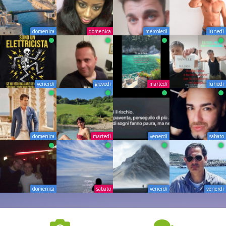
domenica
domenica
mercoledì
lunedì
venerdì
giovedì
martedì
lunedì
domenica
martedì
venerdì
sabato
domenica
sabato
venerdì
venerdì
6