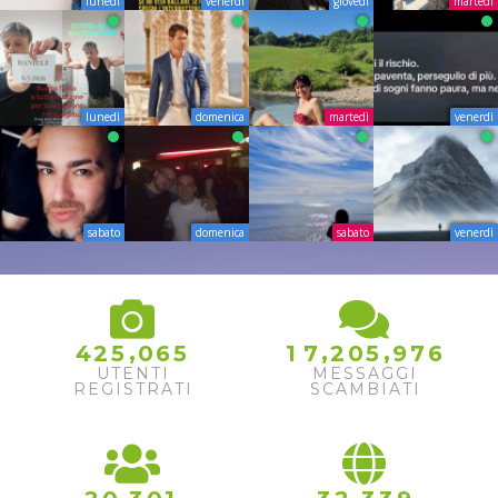
lunedì
venerdì
giovedì
martedì
lunedì
domenica
martedì
venerdì
sabato
domenica
sabato
venerdì
,
,
,
4
2
5
0
6
5
1
7
2
0
5
9
7
6
UTENTI
MESSAGGI
REGISTRATI
SCAMBIATI
,
,