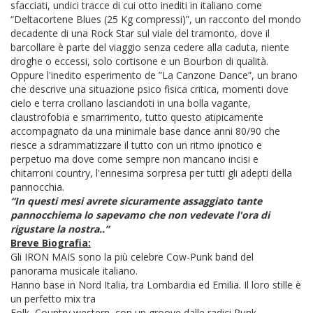
sfacciati, undici tracce di cui otto inediti in italiano come
“Deltacortene Blues (25 Kg compressi)”, un racconto del mondo
decadente di una Rock Star sul viale del tramonto, dove il
barcollare è parte del viaggio senza cedere alla caduta, niente
droghe o eccessi, solo cortisone e un Bourbon di qualità.
Oppure l'inedito esperimento de ”La Canzone Dance”, un brano
che descrive una situazione psico fisica critica, momenti dove
cielo e terra crollano lasciandoti in una bolla vagante,
claustrofobia e smarrimento, tutto questo atipicamente
accompagnato da una minimale base dance anni 80/90 che
riesce a sdrammatizzare il tutto con un ritmo ipnotico e
perpetuo ma dove come sempre non mancano incisi e
chitarroni country, l'ennesima sorpresa per tutti gli adepti della
pannocchia.
“In questi mesi avrete sicuramente assaggiato tante
pannocchiema lo sapevamo che non vedevate l'ora di
rigustare la nostra..”
Breve Biografia:
Gli IRON MAIS sono la più celebre Cow-Punk band del
panorama musicale italiano.
Hanno base in Nord Italia, tra Lombardia ed Emilia. Il loro stille è
un perfetto mix tra
Folk, Country western, con un groove dalle radici Punk