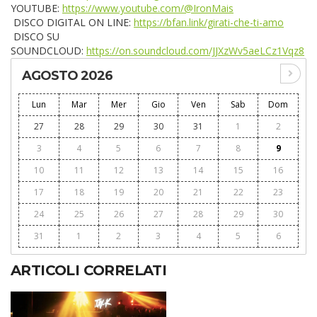
YOUTUBE:
https://www.youtube.com/@IronMais
DISCO DIGITAL ON LINE:
https://bfan.link/girati-che-ti-amo
DISCO SU
SOUNDCLOUD:
https://on.soundcloud.com/JJXzWv5aeLCz1Vqz8
AGOSTO 2026
Lun
Mar
Mer
Gio
Ven
Sab
Dom
27
28
29
30
31
1
2
3
4
5
6
7
8
9
10
11
12
13
14
15
16
17
18
19
20
21
22
23
24
25
26
27
28
29
30
31
1
2
3
4
5
6
ARTICOLI CORRELATI