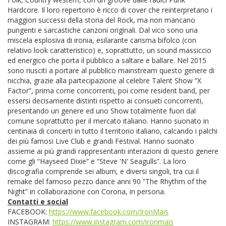
Hardcore. Il loro repertorio è ricco di cover che reinterpretano i
maggiori successi della storia del Rock, ma non mancano
pungenti e sarcastiche canzoni originali. Dal vico sono una
miscela esplosiva di ironia, esilarante carisma bifolco (con
relativo look caratteristico) e, soprattutto, un sound massiccio
ed energico che porta il pubblico a saltare e ballare. Nel 2015
sono riusciti a portare al pubblico mainstream questo genere di
nicchia, grazie alla partecipazione al celebre Talent Show “X
Factor”, prima come concorrenti, poi come resident band, per
essersi decisamente distinti rispetto ai consueti concorrenti,
presentando un genere ed uno Show totalmente fuori dal
comune soprattutto per il mercato italiano. Hanno suonato in
centinaia di concerti in tutto il territorio italiano, calcando i palchi
dei più famosi Live Club e grandi Festival. Hanno suonato
assieme ai più grandi rappresentanti interazioni di questo genere
come gli “Hayseed Dixie” e “Steve 'N' Seagulls”. La loro
discografia comprende sei album, e diversi singoli, tra cui il
remake del famoso pezzo dance anni 90 “The Rhythm of the
Night” in collaborazione con Corona, in persona.
Contatti e social
FACEBOOK:
https://www.facebook.com/IronMais
INSTAGRAM:
https://www.instagram.com/ironmais