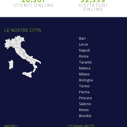
2
0
3
0
1
3
2
3
3
9
UTENTI ONLINE
VISITATORI
ONLINE
LE NOSTRE CITTÀ
Bari
Lecce
Napoli
Roma
Taranto
Matera
Milano
Bologna
Torino
Parma
Pescara
Salerno
Rimini
Brindisi
MENU
COMMUNITY