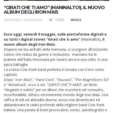
“GIRATI CHE TI AMO” (MANINALTO!), IL NUOVO
ALBUM DEGLI IRON MAIS
09/05/2025 |
lorenzotiezzi
10359
MUSICA
Esce oggi, venerdì 9 maggio, sulle piattaforme digitali e
su tutti i digital stores “Girati che ti amo”
(Maninalto!)
, il
nuovo album degli Iron Mais
.
Dispersi nei bui anfratti della memoria, si scorgono all'orizzonte
coloro che reduci da guerre e rivoluzioni, marciano tra le
praterie dell'Italia Annonaria per riunirsi ancora una volta in una
epica battaglia.
La vostra Cow-Punk band preferita è tornata con il loro sesto
capitolo.
Dopo “
Iron Mais
”, “
Hard Cock
”, “
Nausea
”, “
The Magnificent Six
”
e “
Woodcock
”, ecco a voi “
GIRATI CHE TI AMO
”, un titolo
“elegante e sobrio” per un album che vi porterà nel consueto,
inconfondibile, bifolco ed irriverente mondo degli Iron Mais. Una
raffica di stili ed attitudini diverse senza mai dimenticare ed
abbandonare le radici profonde della migliore band Cow-Punk
italiana. Una parata di brani provocatori, ironici, autobiografici e