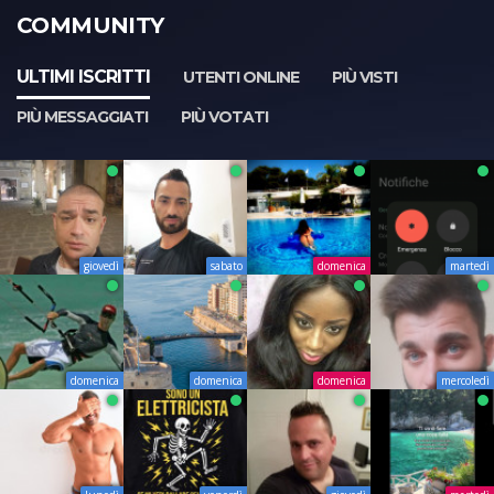
COMMUNITY
ULTIMI ISCRITTI
UTENTI ONLINE
PIÙ VISTI
PIÙ MESSAGGIATI
PIÙ VOTATI
giovedì
sabato
domenica
martedì
domenica
domenica
domenica
mercoledì