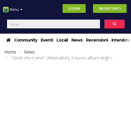
LOGIN
REGISTRATI
Menu
Community
Eventi
Locali
News
Recensioni
Interviste
Home
News
“Girati che ti amo” (Maninalto!), il nuovo album degli I...