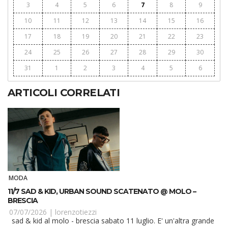
3
4
5
6
7
8
9
10
11
12
13
14
15
16
17
18
19
20
21
22
23
24
25
26
27
28
29
30
31
1
2
3
4
5
6
ARTICOLI CORRELATI
MODA
11/7 SAD & KID, URBAN SOUND SCATENATO @ MOLO –
BRESCIA
07/07/2026 |
lorenzotiezzi
sad & kid al molo - brescia sabato 11 luglio. E' un'altra grande