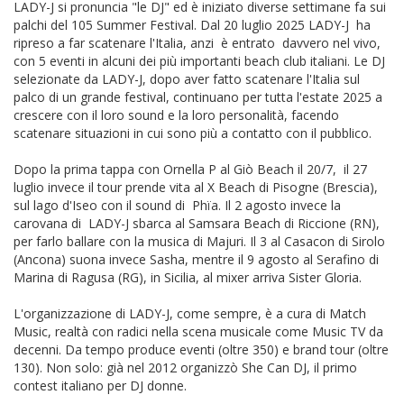
LADY-J si pronuncia "le DJ" ed è iniziato diverse settimane fa sui
palchi del 105 Summer Festival. Dal 20 luglio 2025 LADY-J ha
ripreso a far scatenare l'Italia, anzi è entrato davvero nel vivo,
con 5 eventi in alcuni dei più importanti beach club italiani. Le DJ
selezionate da LADY-J, dopo aver fatto scatenare l'Italia sul
palco di un grande festival, continuano per tutta l'estate 2025 a
crescere con il loro sound e la loro personalità, facendo
scatenare situazioni in cui sono più a contatto con il pubblico.
Dopo la prima tappa con Ornella P al Giò Beach il 20/7, il 27
luglio invece il tour prende vita al X Beach di Pisogne (Brescia),
sul lago d'Iseo con il sound di Phïa. Il 2 agosto invece la
carovana di LADY-J sbarca al Samsara Beach di Riccione (RN),
per farlo ballare con la musica di Majuri. Il 3 al Casacon di Sirolo
(Ancona) suona invece Sasha, mentre il 9 agosto al Serafino di
Marina di Ragusa (RG), in Sicilia, al mixer arriva Sister Gloria.
L'organizzazione di LADY-J, come sempre, è a cura di Match
Music, realtà con radici nella scena musicale come Music TV da
decenni. Da tempo produce eventi (oltre 350) e brand tour (oltre
130). Non solo: già nel 2012 organizzò She Can DJ, il primo
contest italiano per DJ donne.