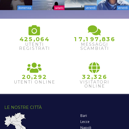
domenica
sabato
venerdì
venerdì
6
,
,
,
4
2
5
0
6
4
1
7
1
9
7
8
3
7
UTENTI
MESSAGGI
8
REGISTRATI
SCAMBIATI
,
,
2
0
2
9
2
3
2
3
2
6
UTENTI ONLINE
VISITATORI
ONLINE
LE NOSTRE CITTÀ
Bari
Lecce
Napoli