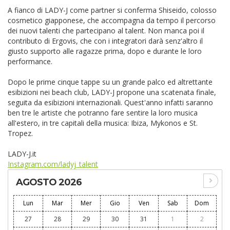
A fianco di LADY-J come partner si conferma Shiseido, colosso
cosmetico giapponese, che accompagna da tempo il percorso
dei nuovi talenti che partecipano al talent. Non manca poi il
contributo di Ergovis, che con i integratori darà senz'altro il
giusto supporto alle ragazze prima, dopo e durante le loro
performance.
Dopo le prime cinque tappe su un grande palco ed altrettante
esibizioni nei beach club, LADY-J propone una scatenata finale,
seguita da esibizioni internazionali. Quest'anno infatti saranno
ben tre le artiste che potranno fare sentire la loro musica
all'estero, in tre capitali della musica: Ibiza, Mykonos e St.
Tropez.
LADY-J.it
Instagram.com/ladyj_talent
AGOSTO 2026
Lun
Mar
Mer
Gio
Ven
Sab
Dom
27
28
29
30
31
1
2