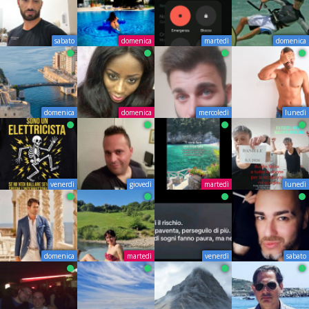
sabato
domenica
martedì
domenica
domenica
domenica
mercoledì
lunedì
venerdì
giovedì
martedì
lunedì
domenica
martedì
venerdì
sabato