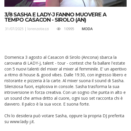
3/8 SASHA E LADY-J FANNO MUOVERE A
TEMPO CASACON - SIROLO (AN)
31/07/2025 |
lorenzotiezzi
10995
MODA
Domenica 3 agosto al Casacon di Sirolo (Ancona) sbarca la
carovana di LADY-J, talent - tour - contest che fa ballare l'estate
con 5 nuovi talenti del mixer al mixer al femminile. E' un aperitivo
a ritmo di house & good vibes. Dalle 19:30, con ingresso libero e
ristorante e pizzeria à la carte. Al mixer suona il sound di Sasha.
Silenziosa fuori, esplosiva in console. Sasha trasforma la sua
introversione in forza creativa. Con un sogno che punta in alto e
un sound che arriva dritto al cuore, ogni suo set racconta chi è
davvero. Il palco è la sua voce. E suona forte.
Chi lo desidera può votare Sasha, oppure la propria DJ preferita
su www.lady-j.it.