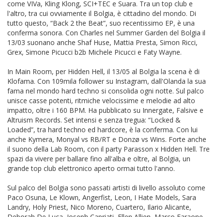
come VIVa, Kling Klong, SCI+TEC e Suara. Tra un top club e
l'altro, tra cui ovviamente il Bolgia, è cittadino del mondo. Di
tutto questo, “Back 2 the Beat”, suo recentissimo EP, è una
conferma sonora. Con Charles nel Summer Garden del Bolgia il
13/03 suonano anche Shaf Huse, Mattia Presta, Simon Ricci,
Grex, Simone Picucci b2b Michele Picucci e Faty Wayne.
In Main Room, per Hidden Hell, il 13/05 al Bolgia la scena è di
Klofama. Con 109mila follower su Instagram, dall'Olanda la sua
fama nel mondo hard techno si consolida ogni notte. Sul palco
unisce casse potenti, ritmiche velocissime e melodie ad alto
impatto, oltre i 160 BPM. Ha pubblicato su Innergate, Falsive e
Altruism Records. Set intensi e senza tregua: “Locked &
Loaded”, tra hard techno ed hardcore, è la conferma. Con lui
anche Kymera, Monyal vs RB/RT e Donzø vs Wins. Forte anche
il suono della Lab Room, con il party Parasson x Hidden Hell. Tre
spazi da vivere per ballare fino all'alba e oltre, al Bolgia, un
grande top club elettronico aperto ormai tutto l'anno.
Sul palco del Bolgia sono passati artisti di livello assoluto come
Paco Osuna, Le Klown, Angerfist, Leon, I Hate Models, Sara
Landry, Holy Priest, Nico Moreno, Cuartero, Ilario Alicante,
Deborah De Luca, Joseph Capriati, Ellen Allien, Marco Faraone,