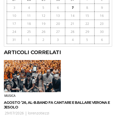
3
4
5
6
7
8
9
10
11
12
13
14
15
16
17
18
19
20
21
22
23
24
25
26
27
28
29
30
31
1
2
3
4
5
6
ARTICOLI CORRELATI
MUSICA
AGOSTO ’26, AL-B.BAND FA CANTARE E BALLARE VERONA E
JESOLO
29/07/2026 |
lorenzotiezzi