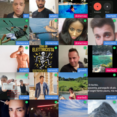
Ieri
sabato
domenica
martedì
domenica
domenica
domenica
mercoledì
lunedì
venerdì
giovedì
martedì
lunedì
domenica
martedì
venerdì