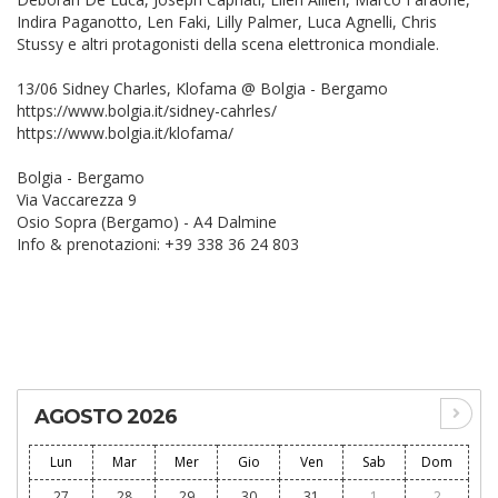
Indira Paganotto, Len Faki, Lilly Palmer, Luca Agnelli, Chris
Stussy e altri protagonisti della scena elettronica mondiale.
13/06 Sidney Charles, Klofama @ Bolgia - Bergamo
https://www.bolgia.it/sidney-cahrles/
https://www.bolgia.it/klofama/
Bolgia - Bergamo
Via Vaccarezza 9
Osio Sopra (Bergamo) - A4 Dalmine
Info & prenotazioni: +39 338 36 24 803
AGOSTO 2026
Lun
Mar
Mer
Gio
Ven
Sab
Dom
27
28
29
30
31
1
2