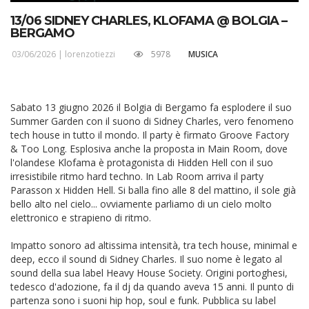
13/06 SIDNEY CHARLES, KLOFAMA @ BOLGIA –
BERGAMO
03/06/2026 |
lorenzotiezzi
5978
MUSICA
Sabato 13 giugno 2026 il Bolgia di Bergamo fa esplodere il suo
Summer Garden con il suono di Sidney Charles, vero fenomeno
tech house in tutto il mondo. Il party è firmato Groove Factory
& Too Long. Esplosiva anche la proposta in Main Room, dove
l'olandese Klofama è protagonista di Hidden Hell con il suo
irresistibile ritmo hard techno. In Lab Room arriva il party
Parasson x Hidden Hell. Si balla fino alle 8 del mattino, il sole già
bello alto nel cielo... ovviamente parliamo di un cielo molto
elettronico e strapieno di ritmo.
Impatto sonoro ad altissima intensità, tra tech house, minimal e
deep, ecco il sound di Sidney Charles. Il suo nome è legato al
sound della sua label Heavy House Society. Origini portoghesi,
tedesco d'adozione, fa il dj da quando aveva 15 anni. Il punto di
partenza sono i suoni hip hop, soul e funk. Pubblica su label