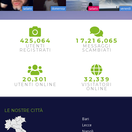
sabato
domenica
sabato
venerdì
,
,
,
4
2
5
0
6
4
1
7
2
1
6
0
6
5
UTENTI
MESSAGGI
REGISTRATI
SCAMBIATI
,
,
2
0
3
0
1
3
2
3
3
9
UTENTI ONLINE
VISITATORI
ONLINE
LE NOSTRE CITTÀ
Bari
Lecce
Napoli