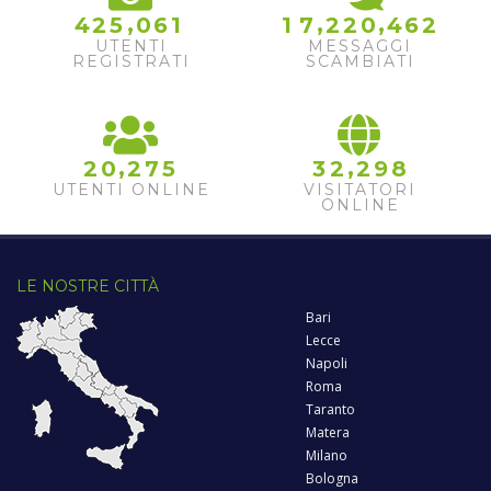
3
4
,
,
,
4
2
5
0
6
1
1
7
2
2
0
4
6
5
UTENTI
MESSAGGI
REGISTRATI
SCAMBIATI
6
,
,
2
0
2
7
5
3
2
2
9
8
UTENTI ONLINE
VISITATORI
ONLINE
LE NOSTRE CITTÀ
Bari
Lecce
Napoli
Roma
Taranto
Matera
Milano
Bologna