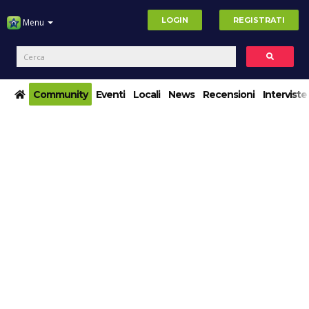
LOGIN
REGISTRATI
Menu
Community
Eventi
Locali
News
Recensioni
Interviste