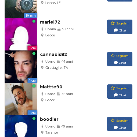
Lecce, LE
19 min
mariel72
Seguimi
Donna
53 anni
Chat
Lecce
1 ora
cannabis82
Seguimi
Uomo
44 anni
Chat
Grottaglie, TA
1 ora
Mattte90
Seguimi
Uomo
36 anni
Chat
Lecce
1 ora
boodler
Seguimi
Uomo
49 anni
Chat
Taranto