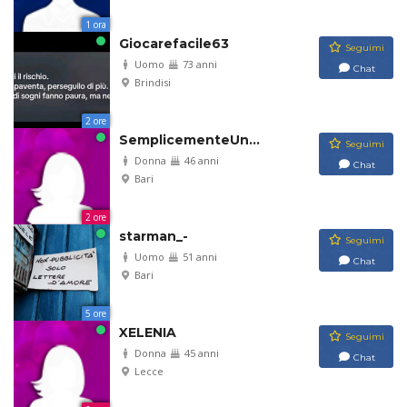
1 ora
Giocarefacile63
Seguimi
Uomo
73 anni
Chat
Brindisi
2 ore
SemplicementeUn...
Seguimi
Donna
46 anni
Chat
Bari
2 ore
starman_-
Seguimi
Uomo
51 anni
Chat
Bari
5 ore
XELENIA
Seguimi
Donna
45 anni
Chat
Lecce