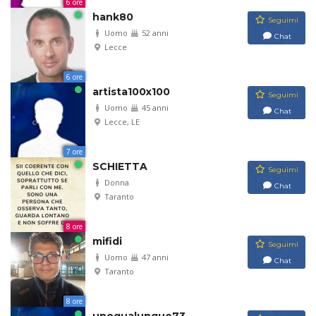
6 ore
hank80
Seguimi
Uomo
52 anni
Chat
Lecce
6 ore
artista100x100
Seguimi
Uomo
45 anni
Chat
Lecce, LE
7 ore
SCHIETTA
Seguimi
Donna
Chat
Taranto
8 ore
mifidi
Seguimi
Uomo
47 anni
Chat
Taranto
8 ore