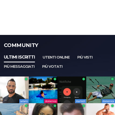
COMMUNITY
ULTIMI ISCRITTI
UTENTI ONLINE
PIÙ VISTI
PIÙ MESSAGGIATI
PIÙ VOTATI
sabato
domenica
martedì
domenica