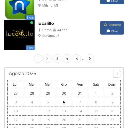
Chat
Milano, MI
8 ore
lucalillo
Seguimi
Uomo
44 anni
Chat
Ruffano, LE
9 ore
...
1
2
3
4
5
Agosto 2026
Lun
Mar
Mer
Gio
Ven
Sab
Dom
27
28
29
30
31
1
2
3
4
5
6
7
8
9
10
11
12
13
14
15
16
17
18
19
20
21
22
23