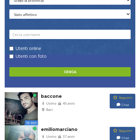
Utenti online
Utenti con foto
baccone
Seguimi
Uomo
45 anni
Chat
Bari
16 min
emiliomarciano
Seguimi
Uomo
37 anni
Chat