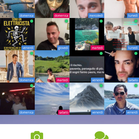
domenica
domenica
mercoledì
lunedì
venerdì
giovedì
martedì
lunedì
domenica
martedì
venerdì
sabato
domenica
sabato
venerdì
venerdì
2