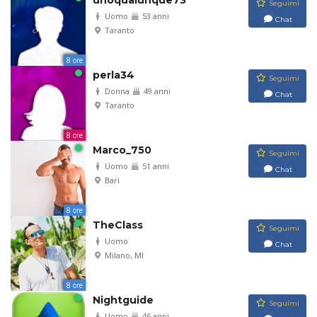
unoqualunque73
Seguimi
Uomo
53 anni
Chat
Taranto
8 ore
perla34
Seguimi
Donna
49 anni
Chat
Taranto
8 ore
Marco_750
Seguimi
Uomo
51 anni
Chat
Bari
8 ore
TheClass
Seguimi
Uomo
Chat
Milano, MI
8 ore
Nightguide
Seguimi
Uomo
46 anni