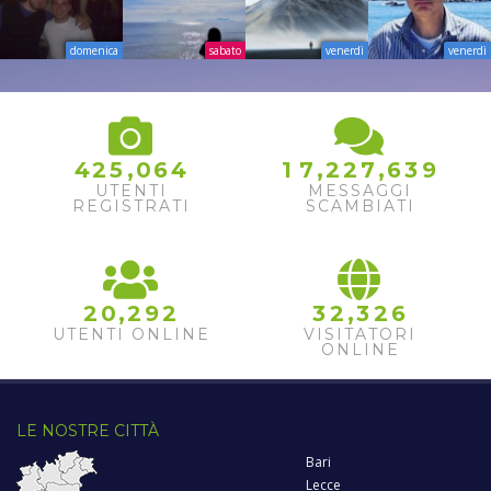
domenica
sabato
venerdì
venerdì
9
3
0
,
,
,
4
2
5
0
6
4
1
7
2
2
7
6
4
1
UTENTI
MESSAGGI
REGISTRATI
SCAMBIATI
,
,
2
0
2
9
2
3
2
3
2
6
UTENTI ONLINE
VISITATORI
ONLINE
LE NOSTRE CITTÀ
Bari
Lecce