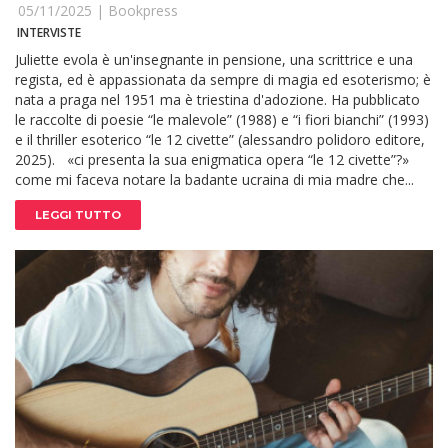
05/11/2025 |
Bookpress
INTERVISTE
Juliette evola è un'insegnante in pensione, una scrittrice e una
regista, ed è appassionata da sempre di magia ed esoterismo; è
nata a praga nel 1951 ma è triestina d'adozione. Ha pubblicato
le raccolte di poesie “le malevole” (1988) e “i fiori bianchi” (1993)
e il thriller esoterico “le 12 civette” (alessandro polidoro editore,
2025). «ci presenta la sua enigmatica opera “le 12 civette”?»
come mi faceva notare la badante ucraina di mia madre che...
LEGGI TUTTO