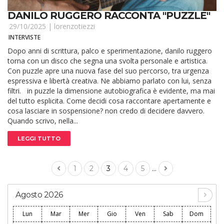
DANILO RUGGERO RACCONTA "PUZZLE"
29/10/2025 |
lorenzotiezzi
INTERVISTE
Dopo anni di scrittura, palco e sperimentazione, danilo ruggero
torna con un disco che segna una svolta personale e artistica.
Con puzzle apre una nuova fase del suo percorso, tra urgenza
espressiva e libertà creativa. Ne abbiamo parlato con lui, senza
filtri. in puzzle la dimensione autobiografica è evidente, ma mai
del tutto esplicita. Come decidi cosa raccontare apertamente e
cosa lasciare in sospensione? non credo di decidere davvero.
Quando scrivo, nella...
LEGGI TUTTO
...
1
2
3
4
5
Agosto 2026
Lun
Mar
Mer
Gio
Ven
Sab
Dom