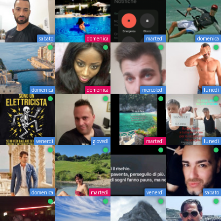
sabato
domenica
martedì
domenica
domenica
domenica
mercoledì
lunedì
venerdì
giovedì
martedì
lunedì
domenica
martedì
venerdì
sabato