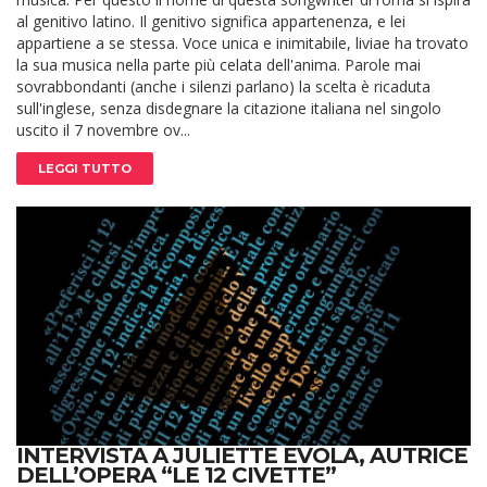
al genitivo latino. Il genitivo significa appartenenza, e lei
appartiene a se stessa. Voce unica e inimitabile, liviae ha trovato
la sua musica nella parte più celata dell'anima. Parole mai
sovrabbondanti (anche i silenzi parlano) la scelta è ricaduta
sull'inglese, senza disdegnare la citazione italiana nel singolo
uscito il 7 novembre ov...
LEGGI TUTTO
INTERVISTA A JULIETTE EVOLA, AUTRICE
DELL’OPERA “LE 12 CIVETTE”